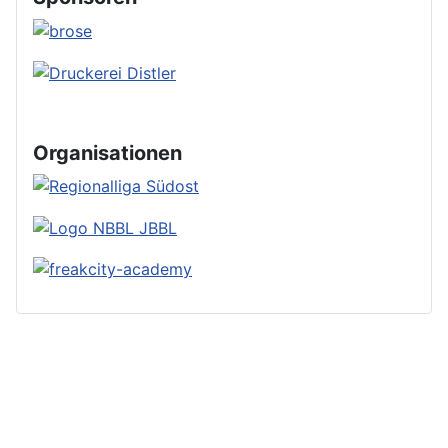
Organisationen
© 2023 by Basketball im Regnitztal e.V. -
IMPRESSUM
-
Datenschutzerklärung
-
Login