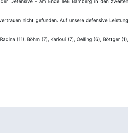
in der Defensive – am Ende ließ Bamberg in den zweiten
tvertrauen nicht gefunden. Auf unsere defensive Leistung
ina (11), Böhm (7), Karioui (7), Oelling (6), Böttger (1),